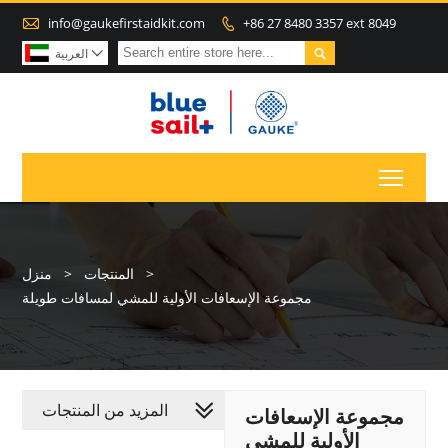

info@gaukefirstaidkit.com
+86 27 8480 3357 ext 8049


العربية

Toggl
>
المنتجات
>
منزل
مجموعة الإسعافات الأولية للمشي لمسافات طويلة
المزيد من المنتجات
مجموعة الإسعافات
الأولية للمشي