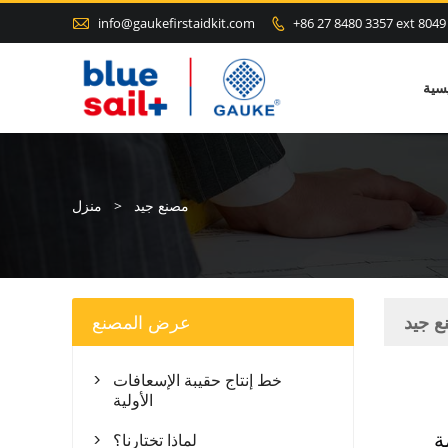

info@gaukefirstaidkit.com
+86 27 8480 3357 ext 8049

سية
مصنع جيد
>
منزل
 جيد
عرض المصنع
خط إنتاج حقيبة الإسعافات

الأولية
ة
لماذا تختارنا؟
