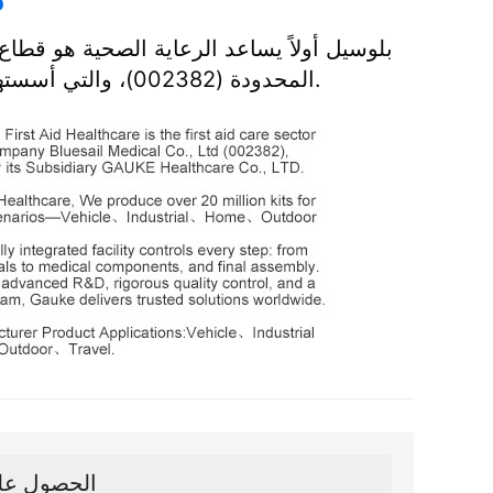
بلوسيل أولاً يساعد الرعاية الصحية هو قطاع
المحدودة (002382)، والتي أسستها شركتها التابعة جوك الرعاية الصحية كو., المحدودة.
الحصول على 