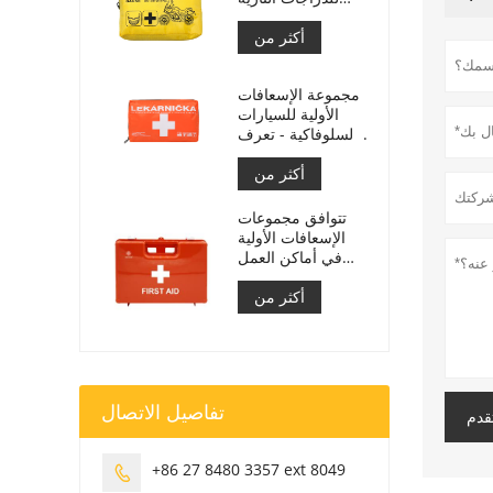
لراكبي الدراجات
أكثر من
النارية
مجموعة الإسعافات
الأولية للسيارات
السلوفاكية - تعرف
على م زد ريال
أكثر من
سعودي
č.143/2009
تتوافق مجموعات
الإسعافات الأولية
في أماكن العمل
الإيطالية مع دي إم
أكثر من
388 بتاريخ
15/07/2003
تفاصيل الاتصال
قدم
+86 27 8480 3357 ext 8049
