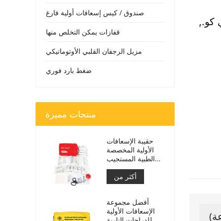
صندوق / كيس إسعافات أولية فارغ
 كو.,
قفازات يمكن التخلص منها
مزيل الرجفان القلبي الأوتوماتيكي
ضغط بارد فوري
منتجات مميزة
حقيبة الإسعافات
الأولية المخصصة
الطبية المستجيب
للسيارة
أكثر من
أفضل مجموعة
الإسعافات الأولية
للدراجات النارية