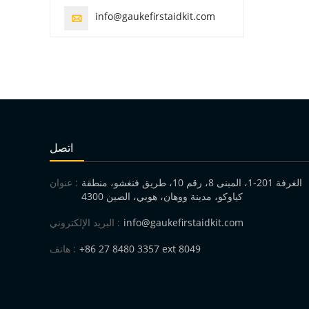
info@gaukefirstaidkit.com

اتصل
الغرفة 201-1، المبنى 8، رقم 10، طريق فنغشو، منطقة
عنوان :
كياوكو، مدينة ووهان، هوبي، الصين 4300
info@gaukefirstaidkit.com
البريد الإلكتروني :
+86 27 8480 3357 ext 8049
هاتف :