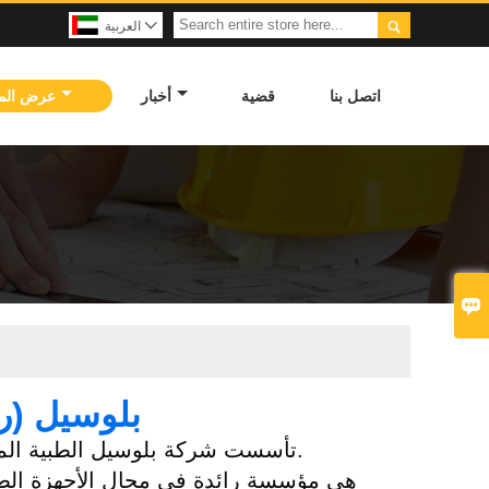

العربية

اتصل بنا
قضية
أخبار
عرض الم

بلوسيل (رمز 
تأسست شركة بلوسيل الطبية المحدودة (002382) ("بلوسيل الطبية") في عام 2002.
هي مؤسسة رائدة في مجال الأجهزة الطبية