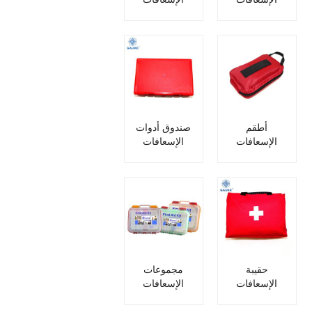
الأولية للدراجات
الأولية
النارية لراكبي
المخصصة
الدراجات النارية
الطبية
المستجيب
للسيارة
أطقم
صندوق أدوات
الإسعافات
الإسعافات
الأولية بتصميم
الأولية
جديد
DIN13164
المخصص
حقيبة
مجموعات
الإسعافات
الإسعافات
الأولية الصغيرة
الأولية الطبية
للطوارئ باللون
مع تضميد