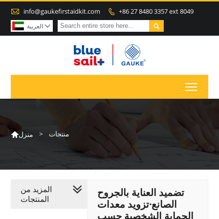

info@gaukefirstaidkit.com
+86 27 8480 3357 ext 8049


العربية

Toggl
منتجات
>
منزل

المزيد من
تضميد العناية بالجروح
المنتجات
الصانع·تزويد معدات
الحماية الشخصية حسب