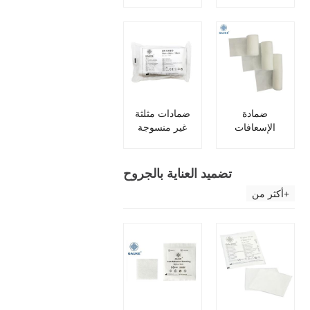
مرنة متماسكة
الإسعافات
الأولية الصدمة
ضمادة
ضمادات مثلثة
الإسعافات
غير منسوجة
الأولية الرياضية
يمكن التخلص
Pbt الطبية
منها في
المستشفى
تضميد العناية بالجروح
أكثر من+