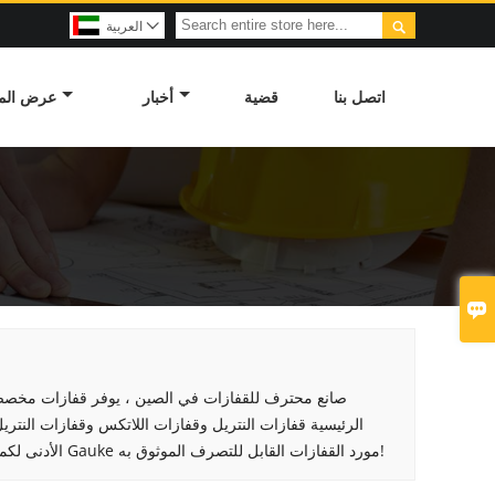

العربية

اتصل بنا
قضية
أخبار
عرض الم

الرئيسية قفازات النتريل وقفازات اللاتكس وقفازات النتريل
الأدنى لكمية الطلب: 50000 قطعة. يمكنك بيع القفازات بالجملة بأسعار معقولة الآن! سوف يكون Gauke مورد القفازات القابل للتصرف الموثوق به!