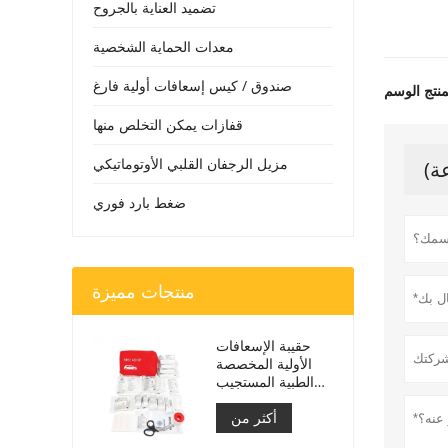
تضميد العناية بالجروح
معدات الحماية الشخصية
صندوق / كيس إسعافات أولية فارغ
قفازات يمكن التخلص منها
مزيل الرجفان القلبي الأوتوماتيكي
ضغط بارد فوري
منتجات مميزة
حقيبة الإسعافات
الأولية المخصصة
الطبية المستجيب
للسيارة
أكثر من