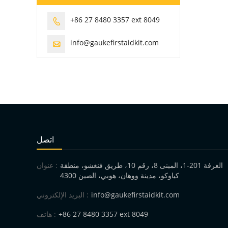
+86 27 8480 3357 ext 8049

info@gaukefirstaidkit.com

اتصل
الغرفة 201-1، المبنى 8، رقم 10، طريق فنغشو، منطقة
عنوان :
كياوكو، مدينة ووهان، هوبي، الصين 4300
info@gaukefirstaidkit.com
البريد الإلكتروني :
+86 27 8480 3357 ext 8049
هاتف :