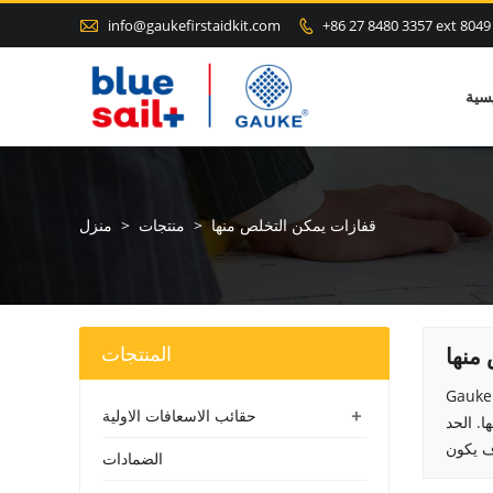

info@gaukefirstaidkit.com
+86 27 8480 3357 ext 8049

سية
قفازات يمكن التخلص منها
>
منتجات
>
منزل
المنتجات
منها
في الصين ، يوفر قفازات مخصصة للاستعمال مرة واحدة للعملاء في جميع أنحاء العالم. تشمل أنواع القفازات
+
حقائب الاسعافات الاولية
ا. الحد
الضمادات