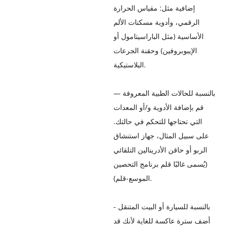
إضافية مثل: مقياس الحرارة
الرقمي، وأدوية مسكنات الألم
الأساسية (مثل الباراسيتامول أو
الإيبوبروفين) وحقنة الجرعات
البلاستيكية.
بالنسبة للحالات الطبية المعروفة —
قم بإضافة الأدوية و/أو المعدات
التي تحتاجها للتحكم في حالتك.
على سبيل المثال، جهاز استنشاق
الربو أو حاقن الأدرينالين التلقائي
(يُسمى غالبًا قلم برنامج التحصين
الموسع-قلم).
بالنسبة للسيارة أو البيت المتنقل -
أضف سترة عاكسة للغاية لأنك قد