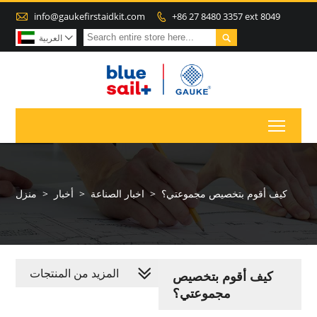

info@gaukefirstaidkit.com
+86 27 8480 3357 ext 8049


العربية

Toggl
كيف أقوم بتخصيص مجموعتي؟
>
اخبار الصناعة
>
أخبار
>
منزل
المزيد من المنتجات
كيف أقوم بتخصيص
مجموعتي؟