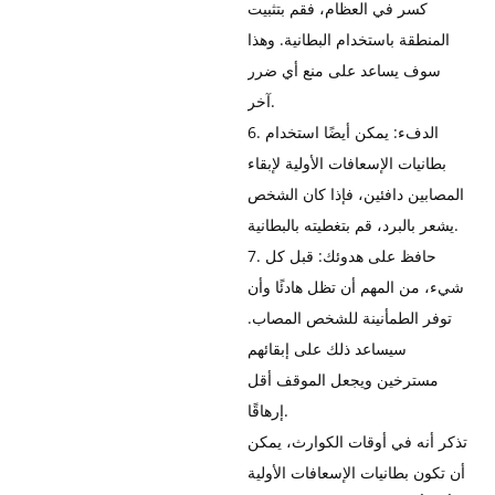
كسر في العظام، فقم بتثبيت
المنطقة باستخدام البطانية. وهذا
سوف يساعد على منع أي ضرر
آخر.
6. الدفء: يمكن أيضًا استخدام
بطانيات الإسعافات الأولية لإبقاء
المصابين دافئين، فإذا كان الشخص
يشعر بالبرد، قم بتغطيته بالبطانية.
7. حافظ على هدوئك: قبل كل
شيء، من المهم أن تظل هادئًا وأن
توفر الطمأنينة للشخص المصاب.
سيساعد ذلك على إبقائهم
مسترخين ويجعل الموقف أقل
إرهاقًا.
تذكر أنه في أوقات الكوارث، يمكن
أن تكون بطانيات الإسعافات الأولية