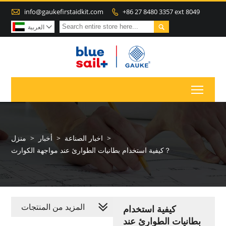

info@gaukefirstaidkit.com
+86 27 8480 3357 ext 8049


العربية

Toggl
>
اخبار الصناعة
>
أخبار
>
منزل
كيفية استخدام بطانيات الطوارئ عند مواجهة الكوارث？
المزيد من المنتجات
كيفية استخدام
بطانيات الطوارئ عند