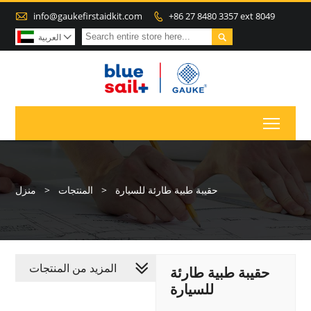

info@gaukefirstaidkit.com
+86 27 8480 3357 ext 8049


العربية

Toggl
حقيبة طبية طارئة للسيارة
>
المنتجات
>
منزل
المزيد من المنتجات
حقيبة طبية طارئة
للسيارة