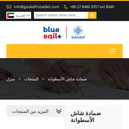

info@gaukefirstaidkit.com
+86 27 8480 3357 ext 8049


العربية

Toggl
ضمادة شاش الأسطوانة
>
المنتجات
>
منزل
المزيد من المنتجات
ضمادة شاش
الأسطوانة