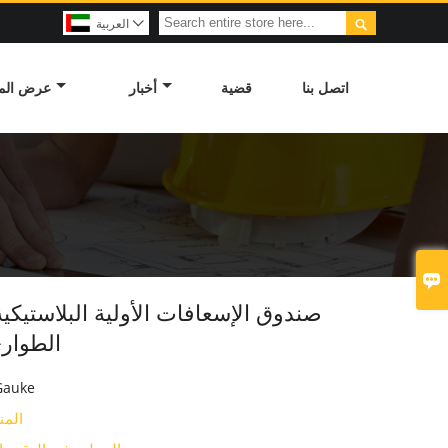

العربية

اتصل بنا
قضية
أخبار
عرض الم

صندوق الإسعافات الأولية البلاستيكي
الطوار
Gauke
المن