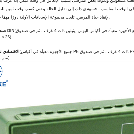
ية في الوقت المناسب ، فسيؤدي ذلك إلى تقليل الحالة وحتى كسب وقت ثمين لل
لإنقاذ حياة المريض. تلعب مجموعة الإسعافات الأولية دورًا مهمًا في الإنعاش.
(جميع الأجهزة معبأة في أكياس البولي إيثيلين ذات 4 غرف ، ثم في صندوق PP ، لون واحد مطبوع على الجانب الأمامي. حجم الصندوق:
صندوق قياسي DIN
26 × 17 × 8 سم)
(جميع الأجهزة معبأة في أكياس PE ذات 4 غرف ، ثم في صندوق PP ، لون واحد مطبوع على الجانب الأمامي. حجم الصندوق:
صندوق DIN الاقتصادي
22x15x7.5 سم)