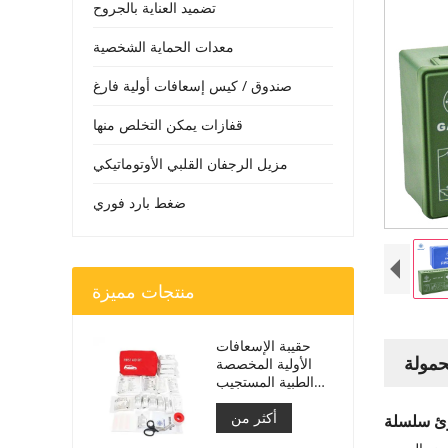
تضميد العناية بالجروح
معدات الحماية الشخصية
صندوق / كيس إسعافات أولية فارغ
قفازات يمكن التخلص منها
مزيل الرجفان القلبي الأوتوماتيكي
ضغط بارد فوري
منتجات مميزة
حقيبة الإسعافات
الأولية المخصصة
الطبية المستجيب
للسيارة
أكثر من