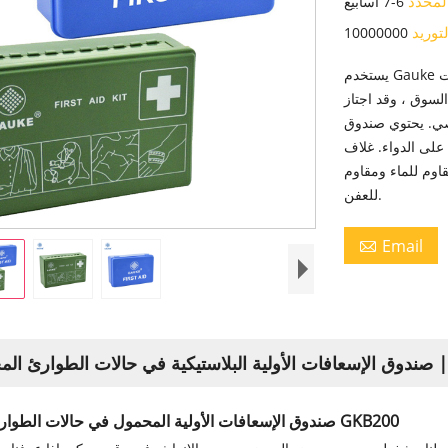
المحدد
6-7 أسابيع
توريد
10000000
يستخدم Gauke طرق الإنتاج العلمية لتحقيق الإنتاج الضخم لصناديق الإسعافات
السوق ، وقد اجتاز
صي. يحتوي صندوق
لى الدواء. غلاف
قاوم للماء ومقاوم
للعفن.
Email

صندوق الإسعافات الأولية المحمول في حالات الطوارئ سلسلة GKB200